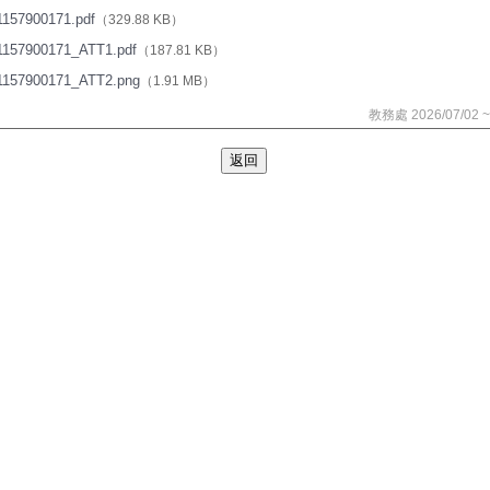
157900171.pdf
（329.88 KB）
1157900171_ATT1.pdf
（187.81 KB）
1157900171_ATT2.png
（1.91 MB）
教務處 2026/07/02 ~ 
返回