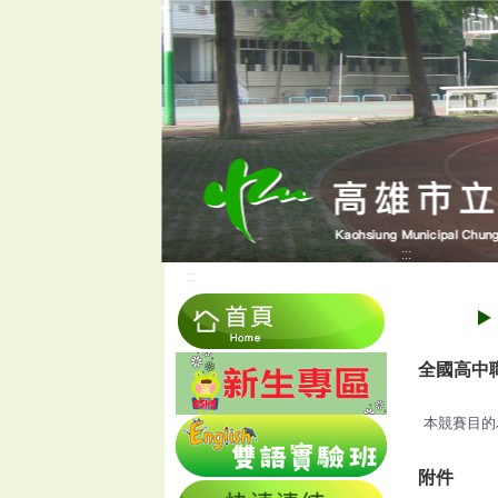
:::
:::
全國高中職
本競賽目的
附件