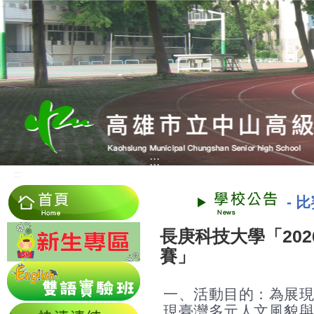
:::
:::
-
比
長庚科技大學「20
賽」
一、活動目的：為展現
現臺灣多元人文風貌與