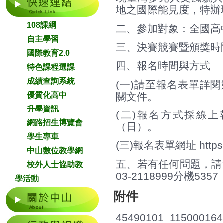
地之國際能見度，特辦
108課綱
二、參加對象：全國高
自主學習
三、決賽競賽暨頒獎時間
國際教育2.0
四、報名時間與方式
特色課程選課
成績查詢系統
(一)請至報名表單詳
關文件。
優質化高中
升學資訊
(二)報名方式採線上
網路招生博覽會
（日）。
學生專車
(三)報名表單網址
http
中山數位教學網
五、若有任何問題，請
校外人士協助教
03-2118999分機5357，E
學活動
附件
45490101_115000164