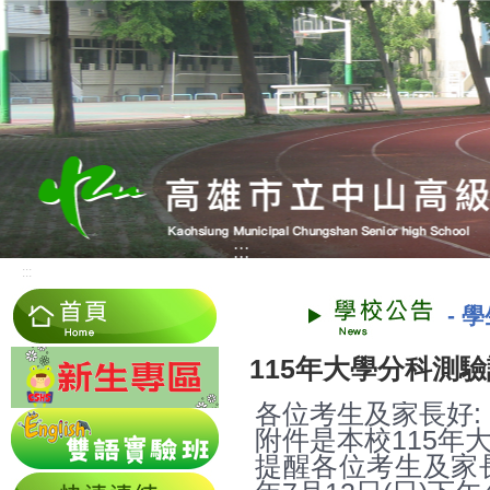
:::
:::
-
學
115年大學分科測
各位考生及家長好:
附件是本校115年
提醒各位考生及家