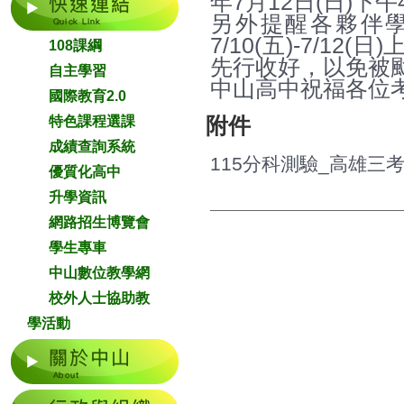
年7月12日(日)下
另外提醒各夥伴
7/10(五)-7/1
108課綱
先行收好，以免被颱
自主學習
中山高中祝福各位
國際教育2.0
特色課程選課
附件
成績查詢系統
115分科測驗_高雄三考
優質化高中
升學資訊
網路招生博覽會
學生專車
中山數位教學網
校外人士協助教
學活動