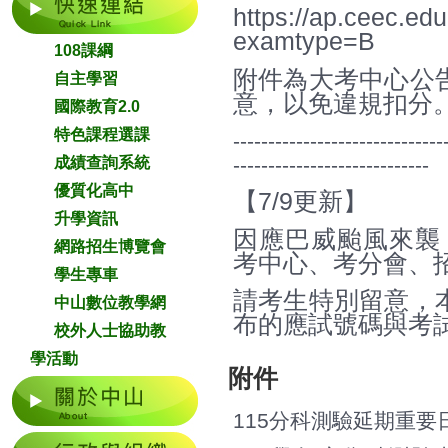
https://ap.ceec.e
examtype=B
108課綱
附件為大考中心公
自主學習
意，以免違規扣分
國際教育2.0
特色課程選課
------------------------------
----------------------------
成績查詢系統
優質化高中
【7/9更新】
升學資訊
因應巴威颱風來襲
網路招生博覽會
考中心、考分會、招
學生專車
請考生特別留意，
中山數位教學網
布的應試號碼與考
校外人士協助教
學活動
附件
115分科測驗延期重要日