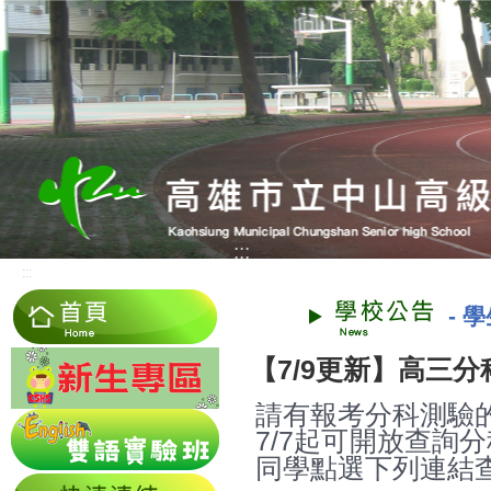
:::
:::
-
學
【7/9更新】高三
請有報考分科測驗的
7/7起可開放查詢
同學點選下列連結查