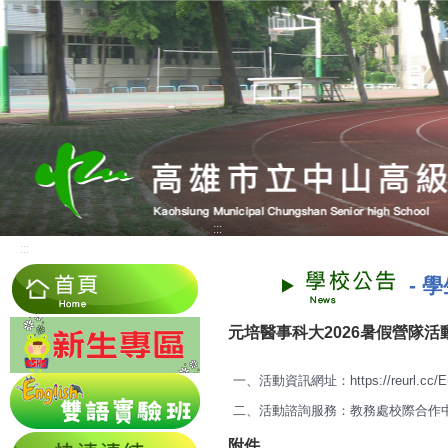
:::
:::
-
學
元培醫事科大2026暑假營隊活
一、活動資訊網址：
https://reurl.cc
二、活動諮詢服務：教務處校際合作中心
附件