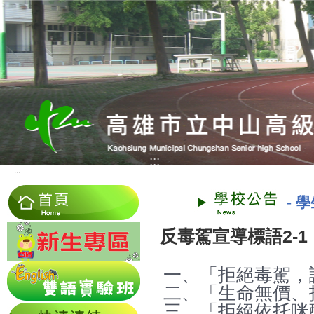
:::
:::
-
學
反毒駕宣導標語2-1
一、「拒絕毒駕，
二、「生命無價、
三、「拒絕依托咪