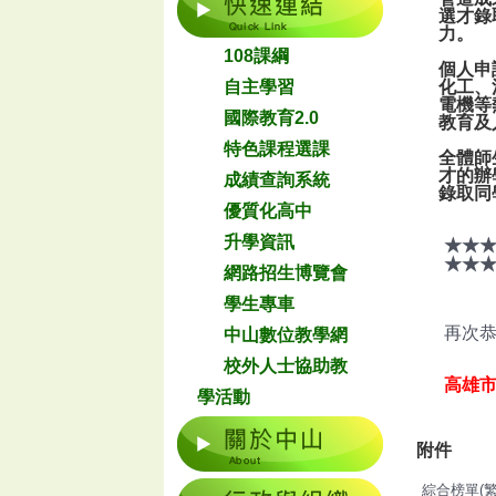
選才錄
力。
108課綱
個人申
自主學習
化工、
電機等
國際教育2.0
教育及
特色課程選課
全體師
才的辦
成績查詢系統
錄取同
優質化高中
升學資訊
★★
★★
網路招生博覽會
學生專車
再次
中山數位教學網
校外人士協助教
高雄市
學活動
附件
綜合榜單(繁