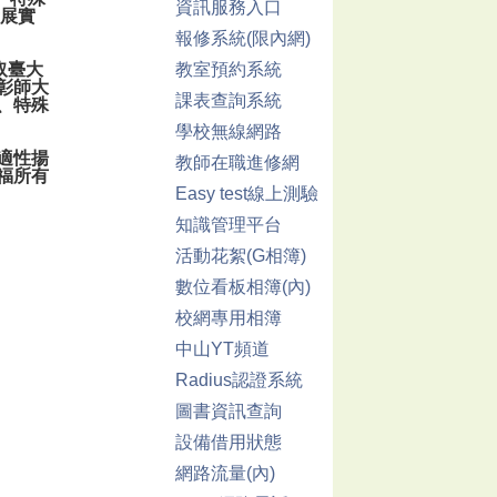
資訊服務入口
發展實
報修系統(限內網)
取臺大
教室預約系統
彰師大
課表查詢系統
、特殊
學校無線網路
適性揚
教師在職進修網
福所有
Easy test線上測驗
知識管理平台
活動花絮(G相簿)
數位看板相簿(內)
校網專用相簿
中山YT頻道
Radius認證系統
圖書資訊查詢
設備借用狀態
網路流量(內)