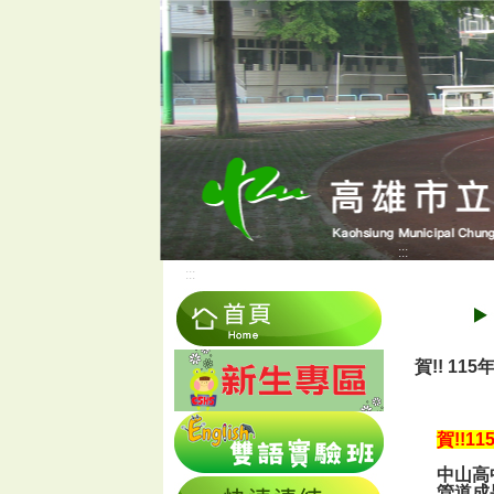
:::
:::
賀!! 1
賀!!
中山高
管道成