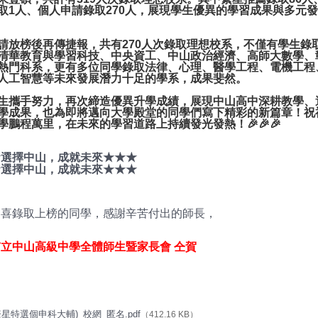
取1人、個人申請錄取270人，展現學生優異的學習成果與多元
請放榜後再傳捷報，共有270人次錄取理想校系，
不僅有學生錄
清華教育與學習科技、中央資工、中山政治經濟、高師大數學、
熱門科系，更有多位同學錄取法律、心理、醫學工程、電機工程
人工智慧等未來發展潛力十足的學系，成果斐然。
生攜手努力，再次締造優異升學成績，展現中山高中深耕教學、
學成果，也為即將邁向大學殿堂的同學們寫下精彩的新篇章！祝
學鵬程萬里，在未來的學習道路上持續發光發熱！🎉🎉🎉
★選擇中山，成就未來★★
★
★選擇中山，成就未來★★★
恭喜錄取上榜的同學，感謝辛苦付出的師長，
立中山高級中學全體師生暨家長會 仝賀
星特選個申科大輔)_校網_匿名.pdf
（412.16 KB）