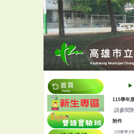
:::
:::
115學
請參閱附
附件
115教學大